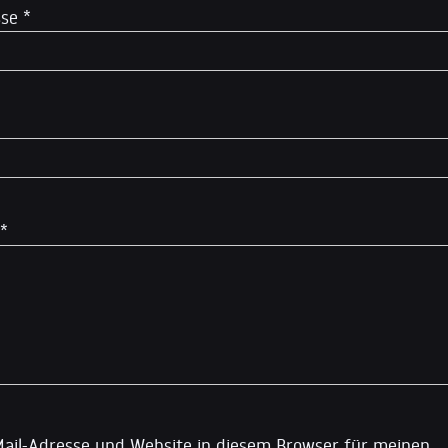
sse
*
*
ail-Adresse und Website in diesem Browser für meinen