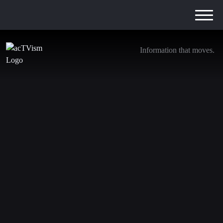
Information that moves.
Zensur in Deutschland, israelisches Hacking &
das saudi-iranische Friedensabkommen – Dr.
Shir Hever
12. April 2023