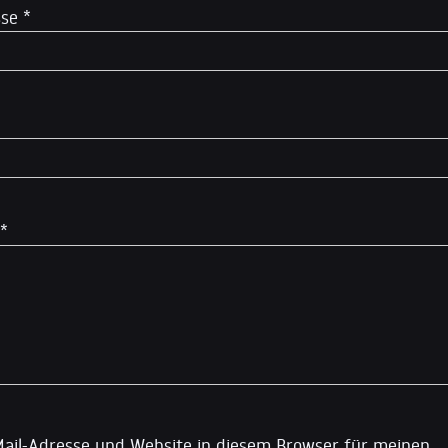
sse
*
*
ail-Adresse und Website in diesem Browser für meinen