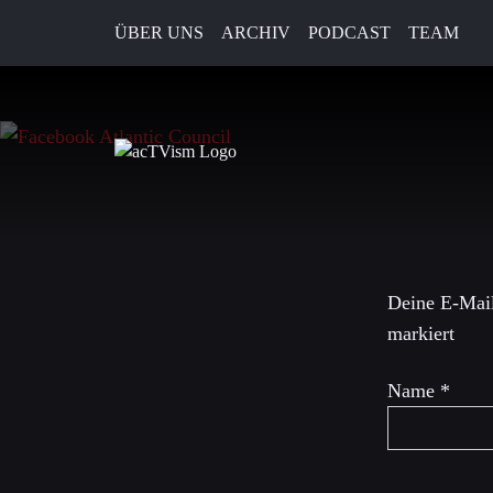
ÜBER UNS
ARCHIV
PODCAST
TEAM
24. September 2018
Schreibe 
Deine E-Mail
markiert
Name
*