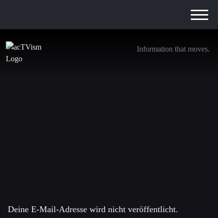
Information that moves.
Why Africa is actuatlly a Credit Nation –
Léonce Ndikumana
7. Mai 2019
Schreibe einen Kommentar
Deine E-Mail-Adresse wird nicht veröffentlicht.