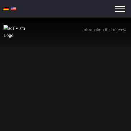
Information that moves.
Fall Assange_ Todenhöfer, Snowden,
Chomsky, Varoufakis, Abby Martin, Jill Stein
u.a. nehmen Stellung
14. Dezember 2019
Schreibe einen Kommentar