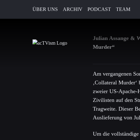
ÜBER UNS
ARCHIV
PODCAST
TEAM
21. April 2020
Julian Assange & W
Murder“
Am vergangenen Sonn
‚Collateral Murder‘ 
zweier US-Apache-Hu
Zivilisten auf den S
Tragweite. Dieser Be
Auslieferung von Ju
Um die vollständige 