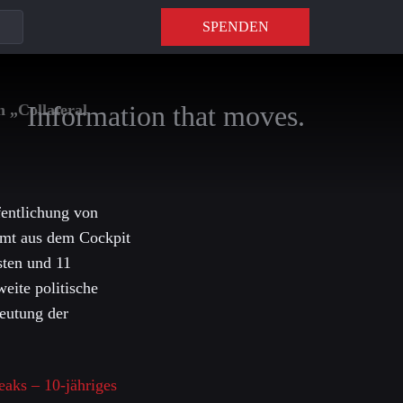
SPENDEN
Information that moves.
n „Collateral
fentlichung von
ilmt aus dem Cockpit
sten und 11
eite politische
deutung der
ks – 10-jähriges