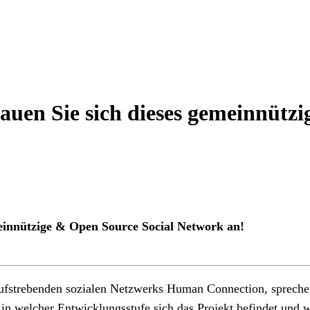
uen Sie sich dieses gemeinnützi
einnützige & Open Source Social Network an!
 aufstrebenden sozialen Netzwerks Human Connection, sprech
nd, in welcher Entwicklungsstufe sich das Projekt befindet u