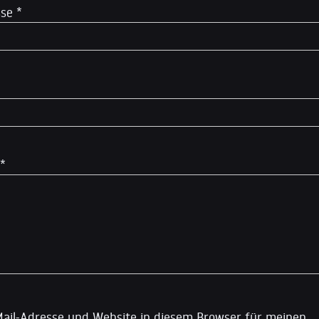
sse
*
*
ail-Adresse und Website in diesem Browser für meinen