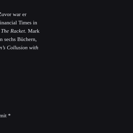
Zuvor war er
inancial Times in
d
The Racket
. Mark
von sechs Büchern,
in’s Collusion with
 mit
*