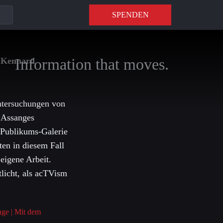
SPENDEN
Information that moves.
t Kennard
Untersuchungen von
n Assanges
 Publikums-Galerie
ten in diesem Fall
eigene Arbeit.
licht, als acTVism
nge | Mit dem