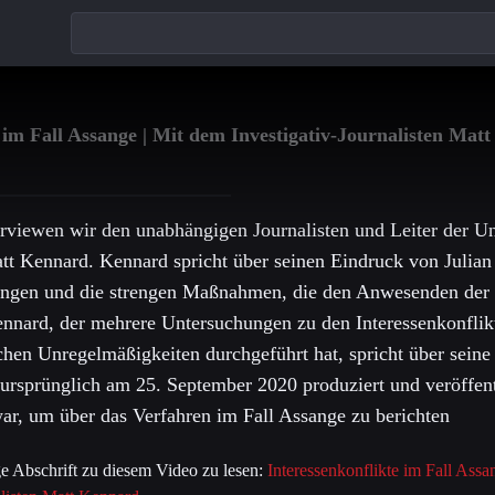
e im Fall Assange | Mit dem Investigativ-Journalisten Mat
erviewen wir den unabhängigen Journalisten und Leiter der 
tt Kennard. Kennard spricht über seinen Eindruck von Julia
ungen und die strengen Maßnahmen, die den Anwesenden der
ennard, der mehrere Untersuchungen zu den Interessenkonflik
chen Unregelmäßigkeiten durchgeführt hat, spricht über seine 
ursprünglich am 25. September 2020 produziert und veröffent
r, um über das Verfahren im Fall Assange zu berichten
e Abschrift zu diesem Video zu lesen:
Interessenkonflikte im Fall Assa