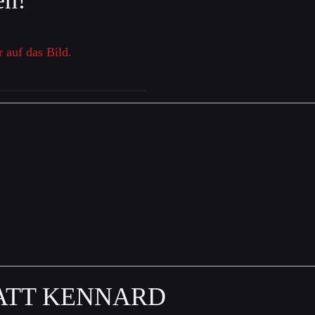
en!
r auf das Bild.
ATT KENNARD