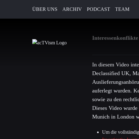
ÜBER UNS
ARCHIV
PODCAST
TEAM
14. Dezember 2020
Interessenkonflikt
In diesem Video int
Declassified UK, Ma
Auslieferungsanhör
auferlegt wurden. K
sowie zu den rechtli
Dieses Video wurde 
Munich in London wa
Um die vollständig