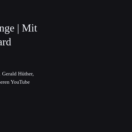
nge | Mit
ard
 Gerald Hüther,
seren YouTube