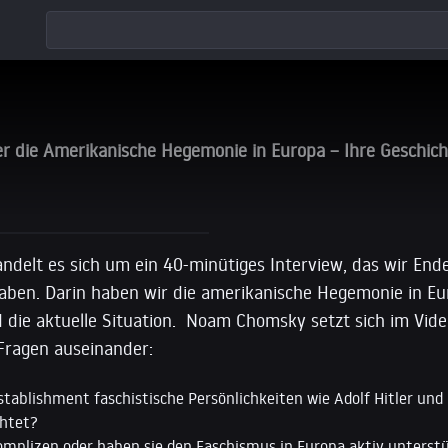
e Lage
die Amerikanische Hegemonie in Europa – Ihre Geschicht
andelt es sich um ein 40-minütiges Interview, das wir En
ben. Darin haben wir die amerikanische Hegemonie in Eu
d die aktuelle Situation. Noam Chomsky setzt sich im Vi
Fragen auseinander:
tablishment faschistische Persönlichkeiten wie Adolf Hitler und 
chtet?
mplizen oder haben sie den Faschismus in Europa aktiv unterst