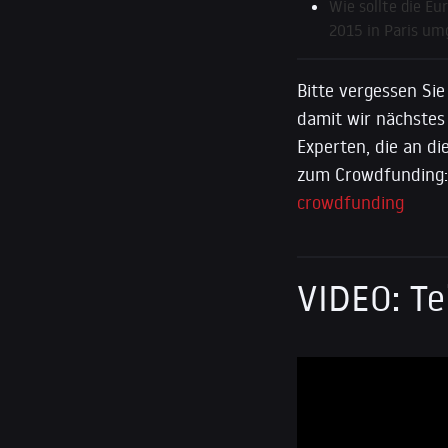
Wie sollte die E
2015 in Paris u
Bitte vergessen Si
damit wir nächstes 
Experten, die an d
zum Crowdfunding
crowdfunding
VIDEO: T