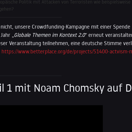
uropäische Politik mit Attacken von Terroristen wie beispielswei
mgehen?
e nicht, unsere Crowdfunding-Kampagne mit einer Spende 
Jahr „
Globale Themen im Kontext 2.0
“ erneut veranstalte
ieser Veranstaltung teilnehmen, eine deutsche Stimme ver
:
https://www.betterplace.org/de/projects/51400-actvism-
eil 1 mit Noam Chomsky auf 