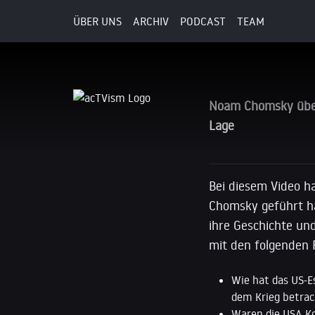
Geschichte und die Aktuell
ÜBER UNS
ARCHIV
PODCAST
TEAM
11. April 2017
Noam Chomsky über 
Lage
Bei diesem Video h
Chomsky geführt ha
ihre Geschichte un
mit den folgenden 
Wie hat das US-Es
dem Krieg betra
Waren die USA Ko