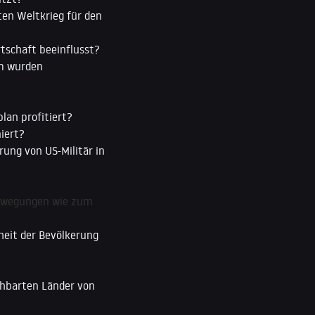
ten Weltkrieg für den
rtschaft beeinflusst?
um wurden
lan profitiert?
iert?
ung von US-Militär in
bewegungen wie zum
rheit der Bevölkerung
achbarten Länder von