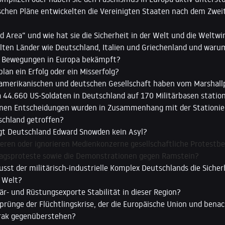
schen Pläne entwickelten die Vereinigten Staaten nach dem Zwei
d Area“ und wie hat sie die Sicherheit in der Welt und die Weltwi
elten Länder wie Deutschland, Italien und Griechenland und war
he Bewegungen in Europa bekämpft?
lan ein Erfolg oder ein Misserfolg?
 amerikanischen und deutschen Gesellschaft haben vom Marshallp
44.660 US-Soldaten in Deutschland auf 170 Militärbasen station
nen Entscheidungen wurden in Zusammenhang mit der Stationier
schland getroffen?
 Deutschland Edward Snowden kein Asyl?
eren oder ignorieren Medienkonzerne gesellschaftliche Protest
tagsproteste sowie die Demonstrationen gegen Ramstein?
usst der militärisch-industrielle Komplex Deutschlands die Siche
n Welt?
är- und Rüstungsexporte Stabilität in dieser Region?
sprünge der Flüchtlingskrise, der die Europäische Union und ben
Irak gegenüberstehen?