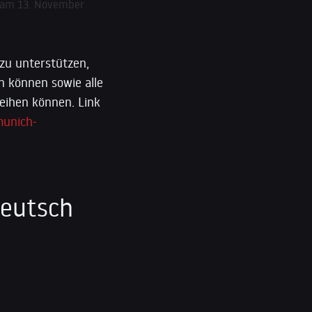
se am 13. November
zu unterstützen,
n können sowie alle
leihen können. Link
munich-
Deutsch