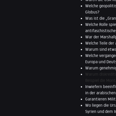
Welche geopoliti
Globus?
Was ist die „Gran
Welche Rolle spi
antifaschistisc
War der Marshallp
Welche Teile der
Warum sind etwa 
Welche vergange
Europa und Deut
Warum genehmigt
Warum diskrediti
Beispiel die Mon
Inwiefern beeinfl
in der arabische
Garantieren Milit
Wo liegen die Ur
Syrien und dem 