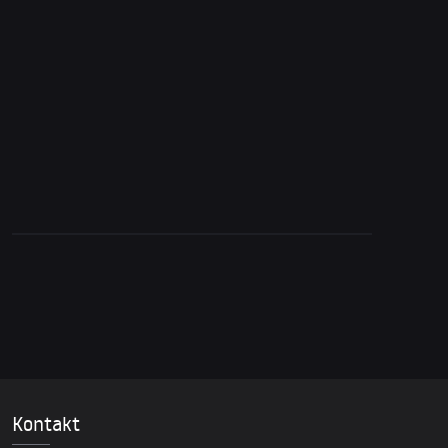
17. April 2026
China widersetzt sich Trump – scheitert die
Blockade?
Kontakt