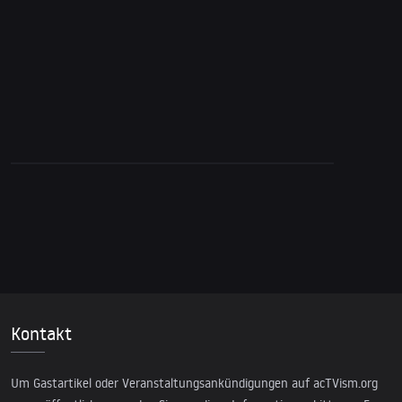
NSA-Skandal: Code Red – Warum
Privatsphäre?
Kontakt
Um Gastartikel oder Veranstaltungsankündigungen auf acTVism.org