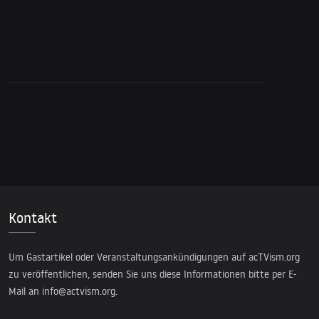
29. März 2022
Mini-Doku: Gore Vidals Geschichte des
nationalen Sicherheitsstaates der USA
Kontakt
Um Gastartikel oder Veranstaltungsankündigungen auf acTVism.org
zu veröffentlichen, senden Sie uns diese Informationen bitte per E-
Mail an
info@actvism.org
.