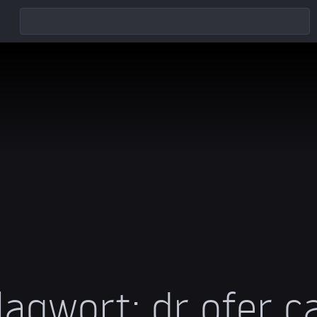
lagwort:
dr ofer c