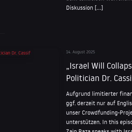
Diskussion […]
14. August 2025
„Israel Will Collap
Politician Dr. Cassi
Aufgrund limitierter fina
ggf. derzeit nur auf Engl
unser Crowdfunding-Proje
unterstützen. In this epis
Zain Raza speaks with Isra