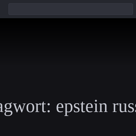
agwort:
epstein ru