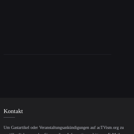
Epstein, Wexner und Israel: Das Victoria’s-
Secret-Netzwerk
Kontakt
Um Gastartikel oder Veranstaltungsankündigungen auf acTVism.org zu