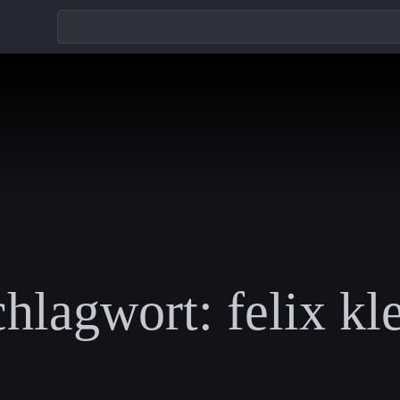
chlagwort:
felix kl