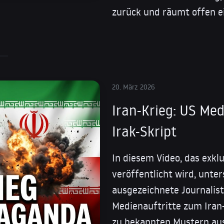
zurück und räumt offen ein
20. März 2026
Iran-Krieg: US Me
Irak-Skript
In diesem Video, das exkl
veröffentlicht wird, unte
ausgezeichnete Journalist
Medienauftritte zum Iran-
zu bekannten Mustern aus