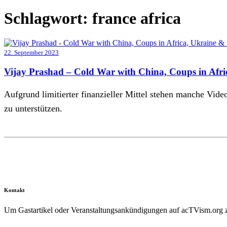
Schlagwort:
france africa
22. September 2023
Vijay Prashad – Cold War with China, Coups in Afr
Aufgrund limitierter finanzieller Mittel stehen manche Vid
zu unterstützen.
Kontakt
Um Gastartikel oder Veranstaltungsankündigungen auf acTVism.org zu