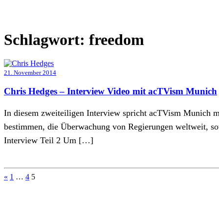
Schlagwort:
freedom
21. November 2014
Chris Hedges – Interview Video mit acTVism Munich
In diesem zweiteiligen Interview spricht acTVism Munich mi
bestimmen, die Überwachung von Regierungen weltweit, sow
Interview Teil 2 Um […]
Seitennummerierung
«
1
…
4
5
der
Beiträge