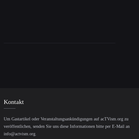
25. Oktober 2023
Yanis Varoufakis on Israel-Palestine, Ukraine
& the Hypocrisy of the West
Kontakt
Um Gastartikel oder Veranstaltungsankündigungen auf acTVism.org zu
veröffentlichen, senden Sie uns diese Informationen bitte per E-Mail an
info@actvism.org
.