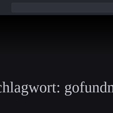
chlagwort:
gofund