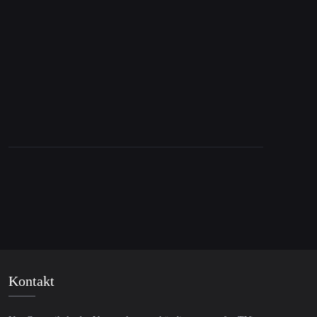
Tucker Carlson über Israel: Die Aussagen, die
für Aufsehen sorgen
Kontakt