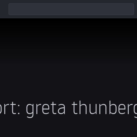
rt:
greta thunber