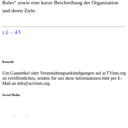
Rules“ sowie eine kurze Beschreibung der Organisation
und deren Ziele.
Seitennummerierung
«
1
…
4
5
der
Beiträge
Kontakt
Um Gastartikel oder Veranstaltungsankündigungen auf acTVism.org
zu veröffentlichen, senden Sie uns diese Informationen bitte per E-
Mail an
info@actvism.org
.
Social Media