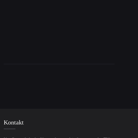
Ziviler Tod: Wie ein Journalist in Deutschland
ausgeschaltet wird
Kontakt