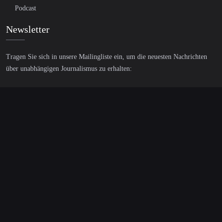
Podcast
Newsletter
Tragen Sie sich in unsere Mailingliste ein, um die neuesten Nachrichten
über unabhängigen Journalismus zu erhalten:
© 2026 AcTVism Munich e.V. | All rights reserved.
DATENSCHUTZ
IMPRESSUM
Diese Website benutzt Cookies. Wenn du die Website weiter nutzt,
gehen wir von deinem Einverständnis aus.
OK