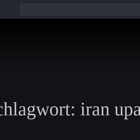
chlagwort:
iran up