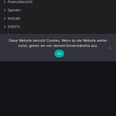
Finanzübersicht
Spenden
Kontakt
EVENTS
Podcast
Diese Website benutzt Cookies. Wenn du die Website weiter
Newsletter
nutzt, gehen wir von deinem Einverständnis aus.
OK
Tragen Sie sich in unsere Mailingliste ein, um die neuesten
Nachrichten über unabhängigen Journalismus zu erhalten: