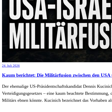
24. Juli 2026
Kaum berichtet: Die Militärfusion zwischen den USA 
Der ehemalige US-Präsidentschaftskandidat Dennis Kucinic
Verteidigungsgesetzes – eine kaum beachtete Bestimmung, d
Militärs ebnen könnte. Kucinich bezeichnet das Vorhaben als