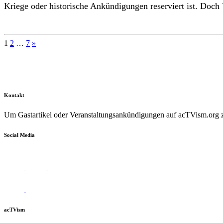
Kriege oder historische Ankündigungen reserviert ist. Doch
Seitennummerierung
1
2
…
7
»
der
Beiträge
Kontakt
Um Gastartikel oder Veranstaltungsankündigungen auf acTVism.org zu
Social Media
acTVism