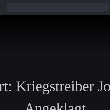
t:
Kriegstreiber J
Angeklagt