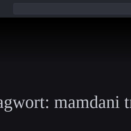
agwort:
mamdani 