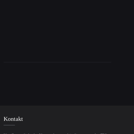
Neue Zahlen: So stark schwindet Israels
Rückhalt in den USA
Kontakt