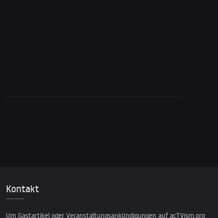
schlimmer als gedacht – Teil 2
Kontakt
Um Gastartikel oder Veranstaltungsankündigungen auf acTVism.org