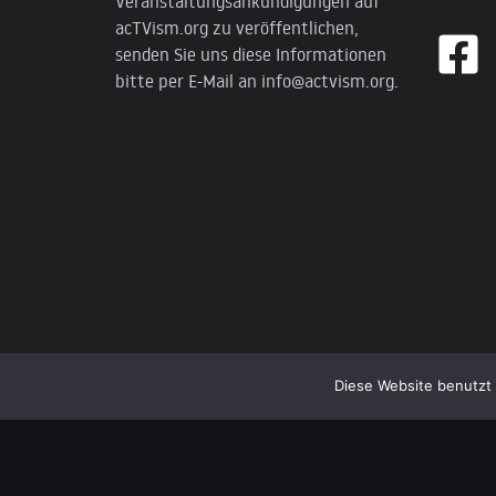
Veranstaltungsankündigungen auf
acTVism.org zu veröffentlichen,
senden Sie uns diese Informationen
bitte per E-Mail an
info@actvism.org
.
Diese Website benutzt 
© 2026 AcTVism Munich e.V. | All rights reserved.