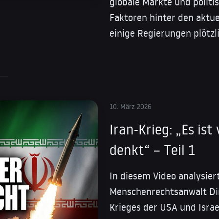
globale Märkte und politi
Faktoren hinter den aktu
einige Regierungen plötzl
10. März 2026
Iran-Krieg: „Es ist
denkt“ – Teil 1
In diesem Video analysiert
Menschenrechtsanwalt Dim
Krieges der USA und Isra