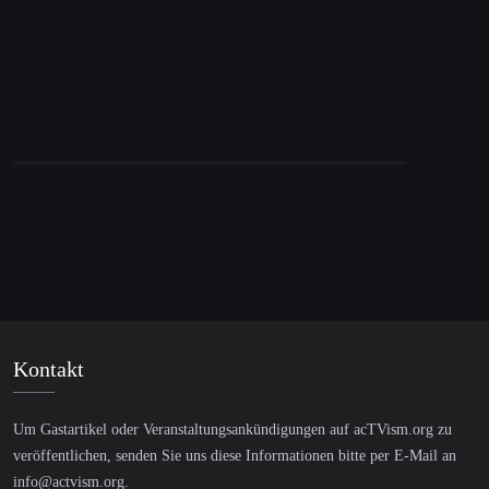
19. August 2022
Ehemaliger Oberst der US-Armee zum Thema
Ukraine, Taiwan und dem Zustand des US-
Imperiums
Kontakt
Um Gastartikel oder Veranstaltungsankündigungen auf acTVism.org zu
veröffentlichen, senden Sie uns diese Informationen bitte per E-Mail an
info@actvism.org
.