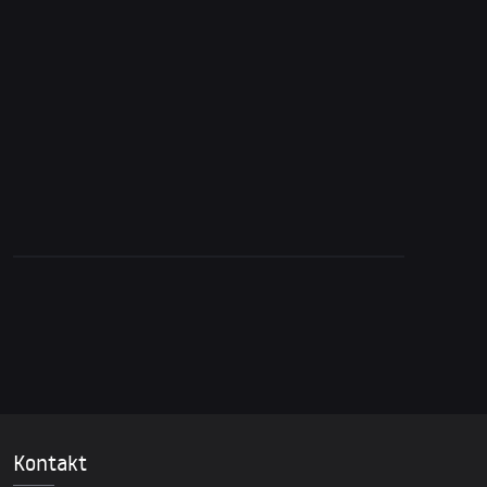
5. Januar 2026
Deutschlands Niedergang und Europas
Bruchpunkt | Prof. Richard Wolff
Kontakt