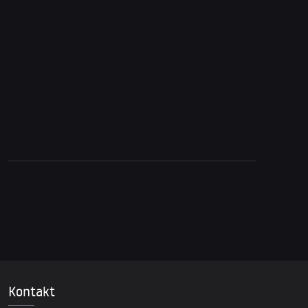
13. Oktober 2025
Israels Propagandaoffensive: Influencer
erhalten 7.000 Dollar pro Beitrag
Kontakt