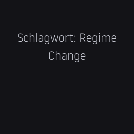
Schlagwort:
Regime
Change