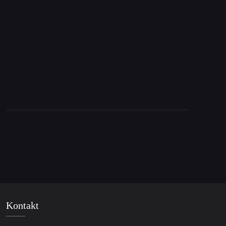
21. April 2022
EDITORIAL PICK: Chris Hedges on Ukraine
and Russia
Kontakt