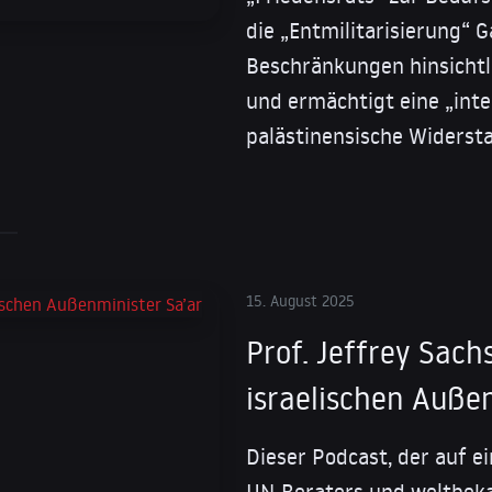
die „Entmilitarisierung“ 
Beschränkungen hinsichtl
und ermächtigt eine „inte
palästinensische Widers
15. August 2025
Prof. Jeffrey Sach
israelischen Auße
Dieser Podcast, der auf 
UN-Beraters und weltbek