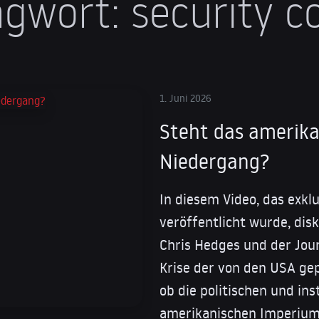
agwort:
security c
1. Juni 2026
Steht das amerik
Niedergang?
In diesem Video, das exkl
veröffentlicht wurde, disk
Chris Hedges und der Jou
Krise der von den USA ge
ob die politischen und ins
amerikanischen Imperiums