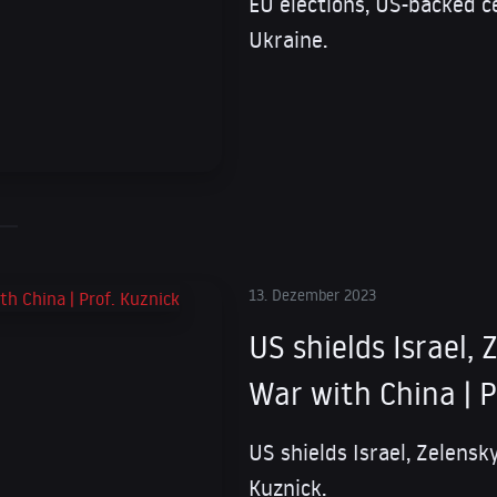
EU elections, US-backed c
Ukraine.
13. Dezember 2023
US shields Israel, 
War with China | P
US shields Israel, Zelensky
Kuznick.