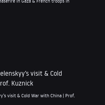
easefire in Gaza & French troops in
Zelenskyy’s visit & Cold
rof. Kuznick
y’s visit & Cold War with China | Prof.