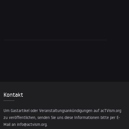
16. Juli 2024
Jenseits des Völkermordes in Gaza:
Siedlergewalt im Westjordanland – Dr.
Bartov
Kontakt
Um Gastartikel oder Veranstaltungsankündigungen auf acTVism.org
zu veröffentlichen, senden Sie uns diese Informationen bitte per E-
Mail an
info@actvism.org
.