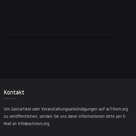
17. November 2023
Prof. Jeffrey Sachs – Ein Friedensmodell für
Israel & Palästina
Kontakt
Um Gastartikel oder Veranstaltungsankündigungen auf acTVism.org
zu veröffentlichen, senden Sie uns diese Informationen bitte per E-
Mail an
info@actvism.org
.