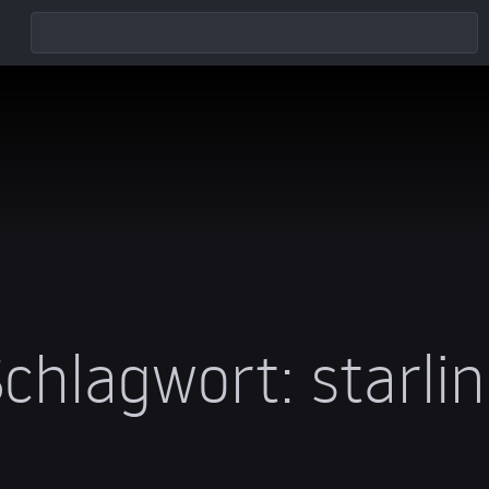
Schlagwort:
starli