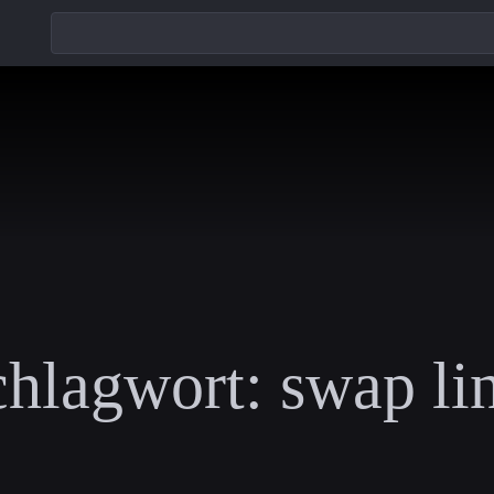
chlagwort:
swap li