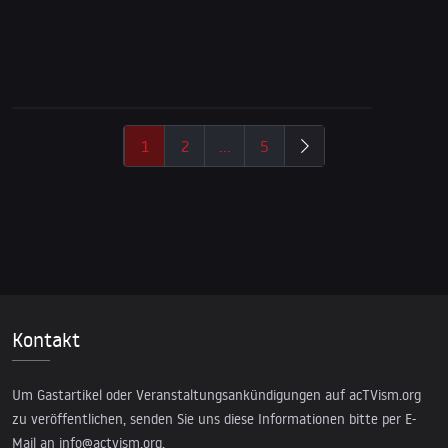
13. April 2023
Wo ist Julian Assange jetzt? 4 Jahre nach
seiner Verhaftung
1
2
…
5
Kontakt
Um Gastartikel oder Veranstaltungsankündigungen auf acTVism.org
zu veröffentlichen, senden Sie uns diese Informationen bitte per E-
Mail an
info@actvism.org
.