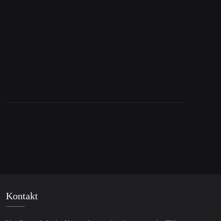
Wusste Katar vom Israel-Angriff? Fragen
erschüttern das offizielle Narrativ
Kontakt