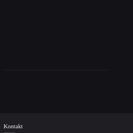
10. Dezember 2025
Kommt die US-Invasion? Venezuela stellt sich
auf Krieg ein
Kontakt