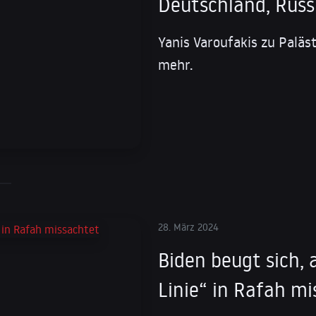
Deutschland, Rus
Yanis Varoufakis zu Paläs
mehr.
28. März 2024
Biden beugt sich, 
Linie“ in Rafah m