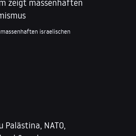
ilm zeigt massenhaften
emismus
t massenhaften israelischen
u Palästina, NATO,