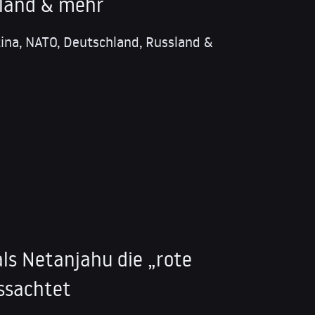
sland & mehr
tina, NATO, Deutschland, Russland &
als Netanjahu die „rote
issachtet